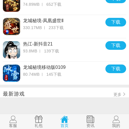
74.89MB
652下载
龙城秘境-凤凰盛世Ⅱ
下载
330.17MB
233下载
热江-新抖音21
下载
93.8MB
139下载
龙城秘境移动版0109
下载
80.74MB
145下载
最新游戏
更多
客服
礼包
首页
资讯
我的