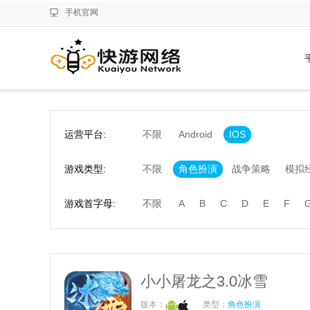
手机官网
运营平台:
不限
Android
IOS
游戏类型:
不限
角色扮演
战争策略
模拟
游戏首字母:
不限
A
B
C
D
E
F
小小屠龙之3.0冰雪
版本：
类型：
角色扮演