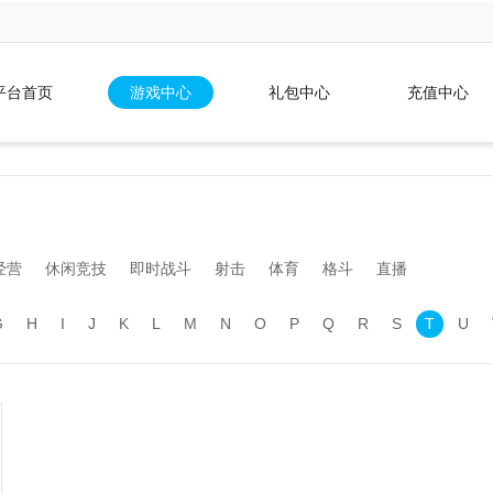
平台首页
游戏中心
礼包中心
充值中心
经营
休闲竞技
即时战斗
射击
体育
格斗
直播
G
H
I
J
K
L
M
N
O
P
Q
R
S
T
U